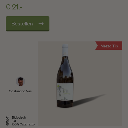
€ 21,-
Bestellen
Mezzo Tip
Costantino Vini
Biologisch
IGT
100% Catarratto