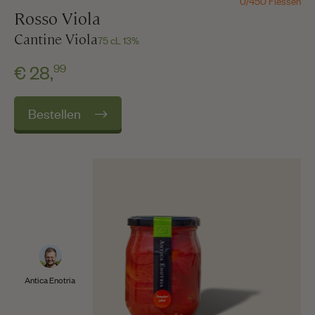
0/450 Flessen
Rosso Viola
Cantine Viola
75 cL 13%
99
€ 28,
Bestellen
Antica Enotria