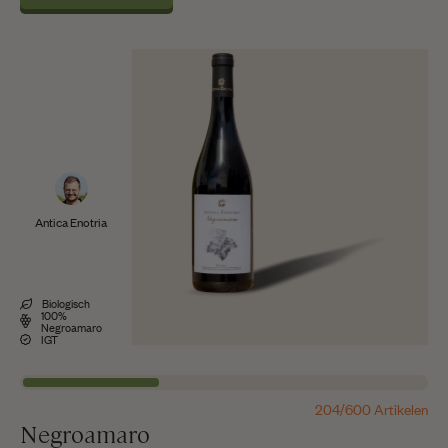
Antica Enotria
Biologisch
100%
Negroamaro
IGT
204/600 Artikelen
Negroamaro