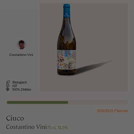
Costantino Vini
Biologisch
IGT
100% Zibibbo
306/600 Flessen
Ciuco
Costantino Vini
75 cL 12,5%