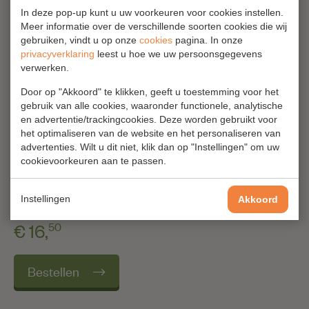
In deze pop-up kunt u uw voorkeuren voor cookies instellen.
Meer informatie over de verschillende soorten cookies die wij
Tenuta Augustea
gebruiken, vindt u op onze
cookies
pagina. In onze
privacyverklaring
leest u hoe we uw persoonsgegevens
verwerken.
Door op "Akkoord" te klikken, geeft u toestemming voor het
Biologisch
100% Falanghina
gebruik van alle cookies, waaronder functionele, analytische
IGT
en advertentie/trackingcookies. Deze worden gebruikt voor
het optimaliseren van de website en het personaliseren van
advertenties. Wilt u dit niet, klik dan op "Instellingen" om uw
240/450 Flessen
cookievoorkeuren aan te passen.
Lysia
Tenuta Augustea
75 cL 12%
Instellingen
Akkoord
50
€ 16,
Bestellen