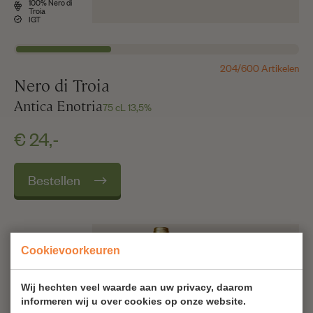
100% Nero di
Troia
IGT
204/600 Artikelen
Nero di Troia
Antica Enotria
75 cL 13,5%
€ 24,-
Bestellen
Cookievoorkeuren
Wij hechten veel waarde aan uw privacy, daarom
informeren wij u over cookies op onze website.