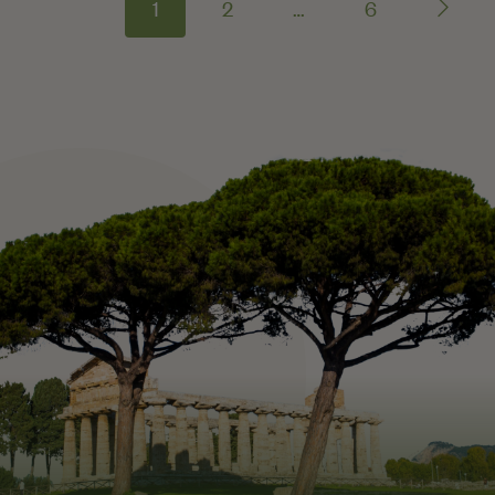
1
2
…
6