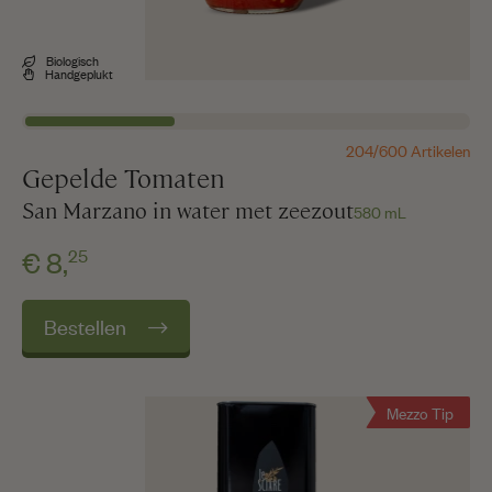
Biologisch
Handgeplukt
204/600 Artikelen
Gepelde Tomaten
San Marzano in water met zeezout
580 mL
25
€ 8,
Bestellen
Mezzo Tip