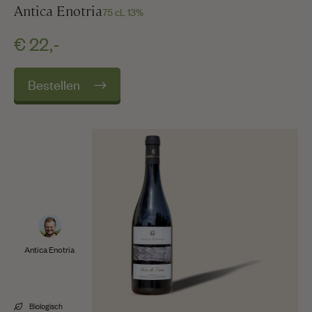
Antica Enotria
75 cL 13%
€ 22,-
Bestellen
Antica Enotria
Biologisch