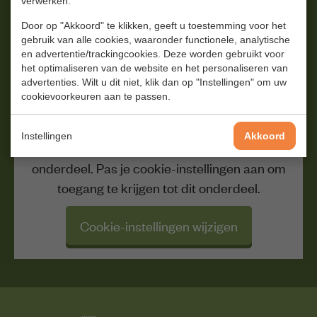
verwerken.
Door op "Akkoord" te klikken, geeft u toestemming voor het
Op de hoogte blijven van onze
gebruik van alle cookies, waaronder functionele, analytische
en advertentie/trackingcookies. Deze worden gebruikt voor
producten en verhalen?
het optimaliseren van de website en het personaliseren van
advertenties. Wilt u dit niet, klik dan op "Instellingen" om uw
Schrijf je in voor onze nieuwsbrief en ontvang 5%
cookievoorkeuren aan te passen.
korting op je eerste bestelling.
Instellingen
Akkoord
Je huidige cookie-instellingen blokkeren dit
onderdeel. Pas je cookie-instellingen aan om
toegang te krijgen tot dit onderdeel.
Cookie-instellingen wijzigen