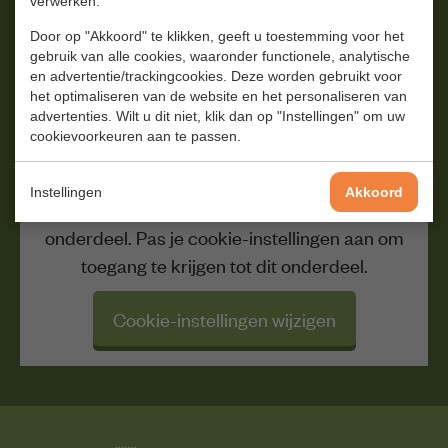
verwerken.
Door op "Akkoord" te klikken, geeft u toestemming voor het
Op de hoogte blijven van onze
gebruik van alle cookies, waaronder functionele, analytische
en advertentie/trackingcookies. Deze worden gebruikt voor
producten en verhalen?
het optimaliseren van de website en het personaliseren van
advertenties. Wilt u dit niet, klik dan op "Instellingen" om uw
Schrijf je in voor onze nieuwsbrief en ontvang 5%
cookievoorkeuren aan te passen.
korting op je eerste bestelling.
Instellingen
Akkoord
Je huidige cookie-instellingen blokkeren dit
onderdeel. Pas je cookie-instellingen aan om
toegang te krijgen tot dit onderdeel.
Cookie-instellingen wijzigen