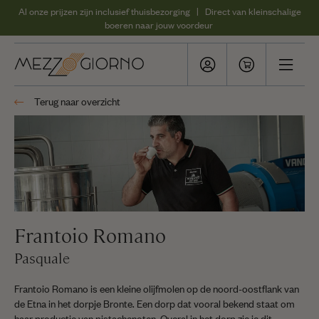
Al onze prijzen zijn inclusief thuisbezorging | Direct van kleinschalige
boeren naar jouw voordeur
Terug naar overzicht
Frantoio Romano
Pasquale
Frantoio Romano is een kleine olijfmolen op de noord-oostflank van
de Etna in het dorpje Bronte. Een dorp dat vooral bekend staat om
haar productie van pistachenoten. Overal in het dorp zie je dit