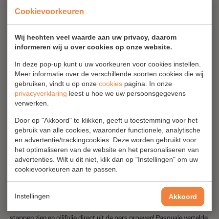
olijfolie te kunnen garanderen.
Cookievoorkeuren
Wij hechten veel waarde aan uw privacy, daarom
informeren wij u over cookies op onze website.
In deze pop-up kunt u uw voorkeuren voor cookies instellen.
Meer informatie over de verschillende soorten cookies die wij
gebruiken, vindt u op onze
cookies
pagina. In onze
privacyverklaring
leest u hoe we uw persoonsgegevens
verwerken.
Door op "Akkoord" te klikken, geeft u toestemming voor het
gebruik van alle cookies, waaronder functionele, analytische
en advertentie/trackingcookies. Deze worden gebruikt voor
het optimaliseren van de website en het personaliseren van
advertenties. Wilt u dit niet, klik dan op "Instellingen" om uw
Kwaliteit voorop
cookievoorkeuren aan te passen.
Toen wij op bezoek waren werden we ontvangen door Pasquale
Romano en we vielen met onze neus in de boter (of liever; olie).
Instellingen
Akkoord
Pasquale was druk bezig met het persproces en wij mochten alle
stappen zien en olijfolie direct uit de pers proeven! Pasquale vertelde