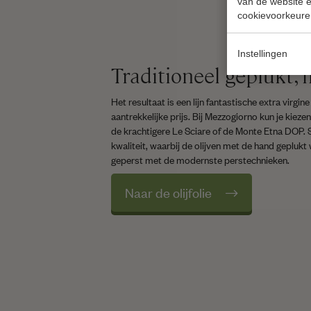
van de website en
cookievoorkeure
Instellingen
Traditioneel geplukt,
Het resultaat is een lijn fantastische extra virgin
aantrekkelijke prijs. Bij Mezzogiorno kun je kieze
de krachtigere Le Sciare of de Monte Etna DOP. 
kwaliteit, waarbij de olijven met de hand gepluk
geperst met de modernste perstechnieken.
Naar de olijfolie