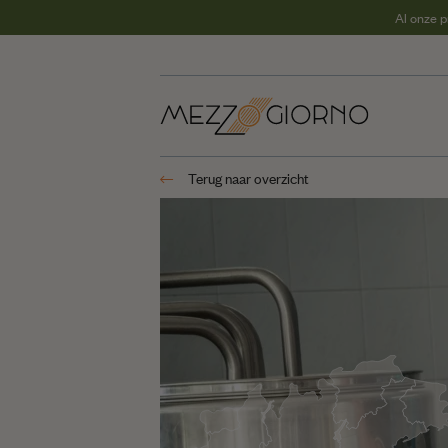
Al onze p
REGIO'S
Puglia
Terug naar overzicht
Calabrië
Sicilië
Campanië
Basilicata
Sardinië