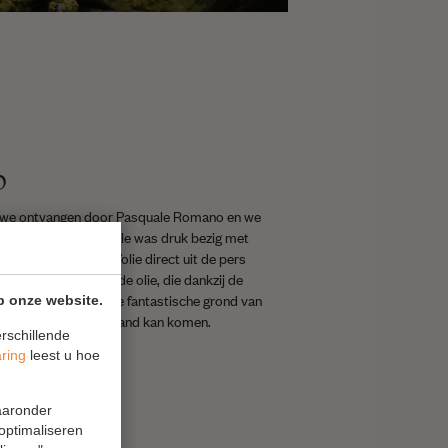
p
 we ontvangen door Pasquale Romano en we
f liever; olie). Pasquale was druk bezig met
stappen zien en olijfolie direct uit de pers
er de kwaliteit van de olie, die dankzij de
 in de olijfmolen, de fantastische grond van
p onze website.
t bij de boeren tot stand kan komen.
rschillende
aring
leest u hoe
waaronder
 optimaliseren