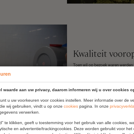
Kwaliteit vooro
Toen wij op bezoek waren werden
vielen met onze neus in de boter (o
euren
het persproces en wij mochten alle 
proeven! Pasquale vertelde trots ov
combinatie van moderne technieken
l waarde aan uw privacy, daarom informeren wij u over cookies o
de Etna en de passie voor kwalitei
unt u uw voorkeuren voor cookies instellen. Meer informatie over de ve
die wij gebruiken, vindt u op onze
cookies
pagina. In onze
privacyverkl
gegevens verwerken.
" te klikken, geeft u toestemming voor het gebruik van alle cookies, 
lytische en advertentie/trackingcookies. Deze worden gebruikt voor het