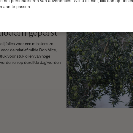
 het personaliseren van advertenties. Wilt u dit niet, klik dan op "Inst
n aan te passen.
 modern geperst
e olijfolies voor een minstens zo
n voor de relatief milde Don Mice,
Stuk voor stuk oliën van hoge
t worden en op dezelfde dag worden